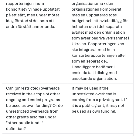
rapporteringen inom
organisationerna / den
konsortiet? Vi hade uppfattat
organisationen kombinerat
på ett sätt, men under mötet
med en uppdaterad total
idag förstod vi det som att
budget och ett avtalstillägg för
andra förstått annorlunda.
helheten och i det separata
avtalet med den organisation
som avser bedriva verksamhet i
Ukraina. Rapporteringen kan
ske integrerat med hela
konsortierapporteringen eller
som en separat del.
Handläggare bedömer i
enskilda fall i dialog med
ansökande organisation.
Can (unrestricted) overheads
It may be used if the
received in the scope of other
unrestricted overhead is
ongoing and ended programs
coming from a private grant. If
be used as own funding? Or do
it is a public grant, it may not
unrestricted overheads from
be used as own funding.
other grants also fall under
"other public funds"
definition?