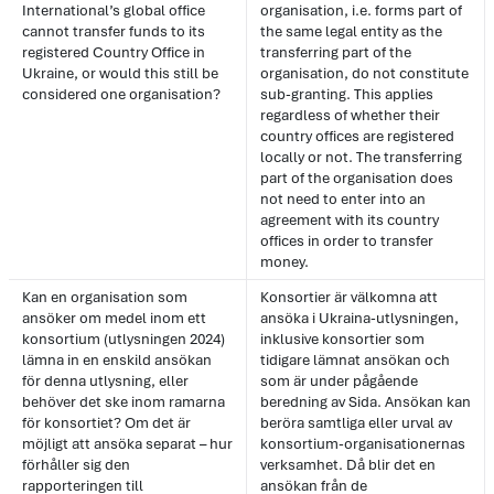
International’s global office
organisation, i.e. forms part of
cannot transfer funds to its
the same legal entity as the
registered Country Office in
transferring part of the
Ukraine, or would this still be
organisation, do not constitute
considered one organisation?
sub-granting. This applies
regardless of whether their
country offices are registered
locally or not. The transferring
part of the organisation does
not need to enter into an
agreement with its country
offices in order to transfer
money.
Kan en organisation som
Konsortier är välkomna att
ansöker om medel inom ett
ansöka i Ukraina-utlysningen,
konsortium (utlysningen 2024)
inklusive konsortier som
lämna in en enskild ansökan
tidigare lämnat ansökan och
för denna utlysning, eller
som är under pågående
behöver det ske inom ramarna
beredning av Sida. Ansökan kan
för konsortiet? Om det är
beröra samtliga eller urval av
möjligt att ansöka separat – hur
konsortium-organisationernas
förhåller sig den
verksamhet. Då blir det en
rapporteringen till
ansökan från de