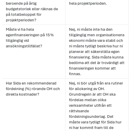
beroende på årlig
hela projektperioden.
budgetstorlek eller räknas de
på totalbeloppet för
projektperioden?
Måste vi ha hela
Nej, ni måste inte ha den
egenfinansieringen på 15 %
tillgänglig men organisationens
tillgänglig vid
ekonomi måste vara stabil och
ansökningstillfället?
ni måste tydligt beskriva hur ni
planerar att säkerställa egen
finansiering. Sida måste kunna
bedöma att det är trovärdigt att
finansieringen kommer att
finnas.
Har Sida en rekommenderad
Nej, ni bör utgå från era rutiner
fördelning (%) rörande OH och
för allokering av OH.
direkta kostnader?
Grundregeln är att OH ska
fördelas mellan olika
verksamheter utifrån ett
rättvisande
fördelningsunderlag. Det
måste vara tydligt för Sida hur
ni har kommit fram till de