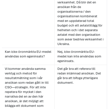
verksamhet. Då blir det en
ansökan från de
organisationerna / den
organisationen kombinerat
med en uppdaterad total
budget och ett avtalstillägg för
helheten och i det separata
avtalet med den organisation
som avser bedriva verksamhet i
Ukraina.
Kan icke-öronmärkta EU-medel
Nej, icke-öronmärkta EU-
användas som egeninsats?
medel kan inte användas som
egeninsats.
Vi kommer använda samma
Det går bra att referera till
verktyg och metod för
redan inlämnad ansökan. Det
resultatmätning som i vår
går bra att bifoga ytterligare
ansökan som redan gått in till
dokument.
CSO—strategin. För att inte
repetera för mycket i den
narrativa del en av den här
ansökan, är det möjligt att
bilägga ett dokument som