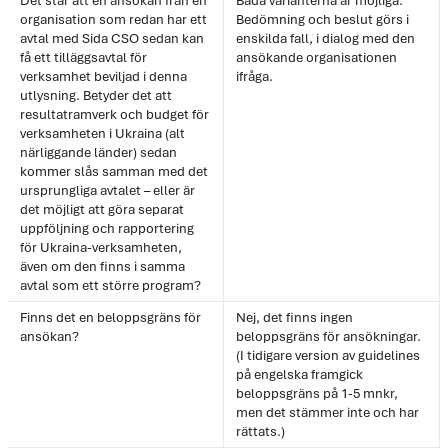
Det står att en ansökan från en
Båda varianterna är möjliga.
organisation som redan har ett
Bedömning och beslut görs i
avtal med Sida CSO sedan kan
enskilda fall, i dialog med den
få ett tilläggsavtal för
ansökande organisationen
verksamhet beviljad i denna
ifråga.
utlysning. Betyder det att
resultatramverk och budget för
verksamheten i Ukraina (alt
närliggande länder) sedan
kommer slås samman med det
ursprungliga avtalet – eller är
det möjligt att göra separat
uppföljning och rapportering
för Ukraina-verksamheten,
även om den finns i samma
avtal som ett större program?
Finns det en beloppsgräns för
Nej, det finns ingen
ansökan?
beloppsgräns för ansökningar.
(I tidigare version av guidelines
på engelska framgick
beloppsgräns på 1-5 mnkr,
men det stämmer inte och har
rättats.)