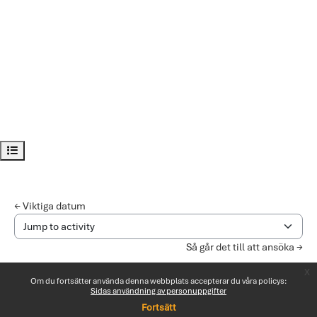
Öppna kursindex
← Viktiga datum
Jump to activity
Så går det till att ansöka →
x
Om du fortsätter använda denna webbplats accepterar du våra policys:
Sidas användning av personuppgifter
Fortsätt