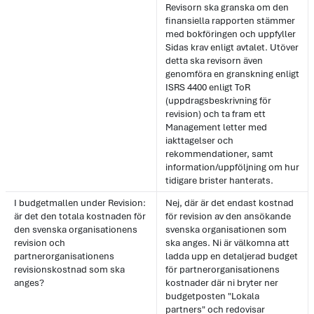
Revisorn ska granska om den
finansiella rapporten stämmer
med bokföringen och uppfyller
Sidas krav enligt avtalet. Utöver
detta ska revisorn även
genomföra en granskning enligt
ISRS 4400 enligt ToR
(uppdragsbeskrivning för
revision) och ta fram ett
Management letter med
iakttagelser och
rekommendationer, samt
information/uppföljning om hur
tidigare brister hanterats.
I budgetmallen under Revision:
Nej, där är det endast kostnad
är det den totala kostnaden för
för revision av den ansökande
den svenska organisationens
svenska organisationen som
revision och
ska anges. Ni är välkomna att
partnerorganisationens
ladda upp en detaljerad budget
revisionskostnad som ska
för partnerorganisationens
anges?
kostnader där ni bryter ner
budgetposten "Lokala
partners" och redovisar