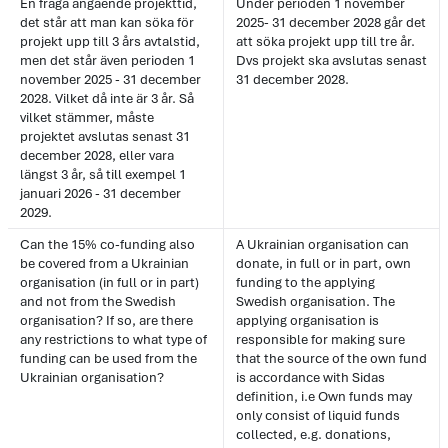
En fråga angående projekttid,
Under perioden 1 november
det står att man kan söka för
2025- 31 december 2028 går det
projekt upp till 3 års avtalstid,
att söka projekt upp till tre år.
men det står även perioden 1
Dvs projekt ska avslutas senast
november 2025 - 31 december
31 december 2028.
2028. Vilket då inte är 3 år. Så
vilket stämmer, måste
projektet avslutas senast 31
december 2028, eller vara
längst 3 år, så till exempel 1
januari 2026 - 31 december
2029.
Can the 15% co-funding also
A Ukrainian organisation can
be covered from a Ukrainian
donate, in full or in part, own
organisation (in full or in part)
funding to the applying
and not from the Swedish
Swedish organisation. The
organisation? If so, are there
applying organisation is
any restrictions to what type of
responsible for making sure
funding can be used from the
that the source of the own fund
Ukrainian organisation?
is accordance with Sidas
definition, i.e Own funds may
only consist of liquid funds
collected, e.g. donations,