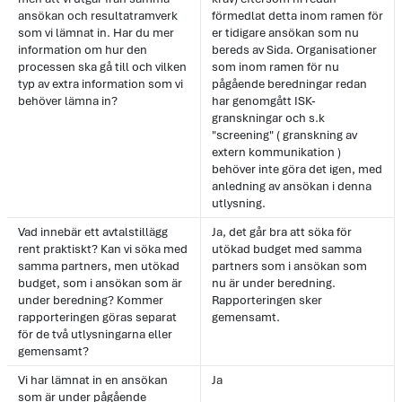
ansökan och resultatramverk
förmedlat detta inom ramen för
som vi lämnat in. Har du mer
er tidigare ansökan som nu
information om hur den
bereds av Sida. Organisationer
processen ska gå till och vilken
som inom ramen för nu
typ av extra information som vi
pågående beredningar redan
behöver lämna in?
har genomgått ISK-
granskningar och s.k
"screening" ( granskning av
extern kommunikation )
behöver inte göra det igen, med
anledning av ansökan i denna
utlysning.
Vad innebär ett avtalstillägg
Ja, det går bra att söka för
rent praktiskt? Kan vi söka med
utökad budget med samma
samma partners, men utökad
partners som i ansökan som
budget, som i ansökan som är
nu är under beredning.
under beredning? Kommer
Rapporteringen sker
rapporteringen göras separat
gemensamt.
för de två utlysningarna eller
gemensamt?
Vi har lämnat in en ansökan
Ja
som är under pågående