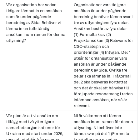
Vår organisation har sedan
Organisationer vars tidigare
tidigare lämnat in en ansökan
ansökan är under pågående
som är under pågående
beredning behöver lämna svar i
beredning av Sida. Behöver vi
tre av utlysningens fyra delar.
lämna in en fullständig
Ansökan består av fyra delar
ansökan inom ramen för denna
(1):Formella krav (2)
utlysning?
Projektansökan (3) Relevans för
CSO-strategin och
prioriteringar (4) Intygan. Del 1
utgår för organisationer vars
ansökan är under pågående
beredning av Sida. Övriga tre
delar ska lämnas in. Frågorna i
del 2 ska besvaras kortfattat
och det är okej att hänvisa till
fördjupade resonemang i redan
inlämnad ansökan, när så är
relevant.
Vår plan är att vi ansöka om
Ni är välkomna att lämna
tillägg med två ytterligare
ansökan inom ramen för denna
samarbetsorganisationer för
utlysning. Ni behöver inte
Ukraina med start under 2026,
lämna svar på del 1 (Formella
men att vi utgår från samma
krav) eftersom ni redan