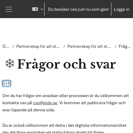
Gå direkt till huvudinnehåll
Du besöker oss just nu som gäst
Logga in
Sidopanel
Översikt
Partnerskap för att stärka civila samhället i Ukraina
Partnerskap för att stärka civila samhället i Ukraina
Frågor och svar
Frågor och svar
Slutförandvillkor
🇬🇧
Om du har frågor om ansökan eller processen är du välkommen att
kontakta oss på
cso@sida.se
. Vi kommer att publicera frågor och
svar löpande på denna sida.
Du är också välkommen att delta i det digitala informationsmötet
där det finns möjlighet att ställa frågor direkt till Sidas