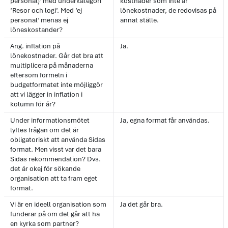
personal)’ med underkategori
kostnader som inte är
’Resor och logi’. Med ’ej
lönekostnader, de redovisas på
personal’ menas ej
annat ställe.
löneskostander?
Ang. inflation på
Ja.
lönekostnader. Går det bra att
multiplicera på månaderna
eftersom formeln i
budgetformatet inte möjliggör
att vi lägger in inflation i
kolumn för år?
Under informationsmötet
Ja, egna format får användas.
lyftes frågan om det är
obligatoriskt att använda Sidas
format. Men visst var det bara
Sidas rekommendation? Dvs.
det är okej för sökande
organisation att ta fram eget
format.
Vi är en ideell organisation som
Ja det går bra.
funderar på om det går att ha
en kyrka som partner?