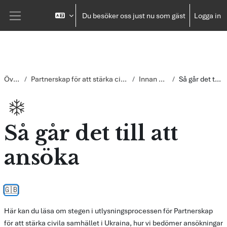
Gå direkt till huvudinnehåll
Du besöker oss just nu som gäst
Logga in
Sidopanel
Översikt
Partnerskap för att stärka civila samhället i Ukraina
Innan ni ansöker
Så går det till att ansöka
Så går det till att
ansöka
Slutförandvillkor
🇬🇧
Här kan du läsa om stegen i utlysningsprocessen för Partnerskap
för att stärka civila samhället i Ukraina, hur vi bedömer ansökningar