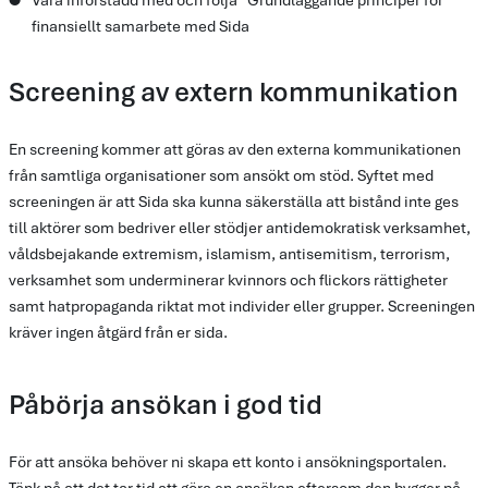
Vara införstådd med och följa ”Grundläggande principer för 
finansiellt samarbete med Sida
Screening av extern kommunikation
En screening kommer att göras av den externa kommunikationen
från samtliga organisationer som ansökt om stöd. Syftet med
screeningen är att Sida ska kunna säkerställa att bistånd inte ges
till aktörer som bedriver eller stödjer antidemokratisk verksamhet,
våldsbejakande extremism, islamism, antisemitism, terrorism,
verksamhet som underminerar kvinnors och flickors rättigheter
samt hatpropaganda riktat mot individer eller grupper. Screeningen
kräver ingen åtgärd från er sida.
Påbörja ansökan i god tid
För att ansöka behöver ni skapa ett konto i ansökningsportalen.
Tänk på att det tar tid att göra en ansökan eftersom den bygger på