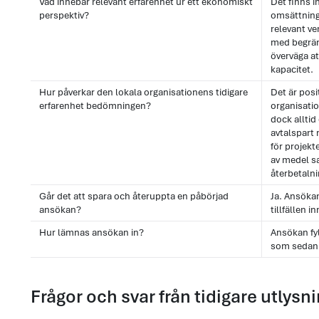
Vad innebär relevant erfarenhet ur ett ekonomiskt
Det finns in
perspektiv?
omsättning
relevant v
med begrä
överväga att
kapacitet.
Hur påverkar den lokala organisationens tidigare
Det är posi
erfarenhet bedömningen?
organisatio
dock allti
avtalspart
för projek
av medel s
återbetaln
Går det att spara och återuppta en påbörjad
Ja. Ansökan
ansökan?
tillfällen 
Hur lämnas ansökan in?
Ansökan fy
som sedan 
Frågor och svar från tidigare utlysn