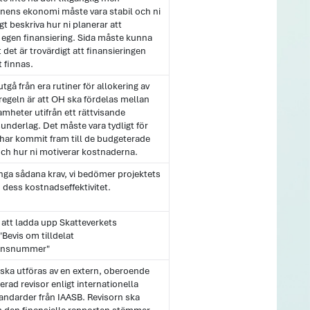
onens ekonomi måste vara stabil och ni
gt beskriva hur ni planerar att
 egen finansiering. Sida måste kunna
det är trovärdigt att finansieringen
 finnas.
utgå från era rutiner för allokering av
egeln är att OH ska fördelas mellan
amheter utifrån ett rättvisande
underlag. Det måste vara tydligt för
 har kommit fram till de budgeterade
ch hur ni motiverar kostnaderna.
 inga sådana krav, vi bedömer projektets
dess kostnadseffektivitet.
 att ladda upp Skatteverkets
Bevis om tilldelat
ionsnummer"
ska utföras av en extern, oberoende
cerad revisor enligt internationella
andarder från IAASB. Revisorn ska