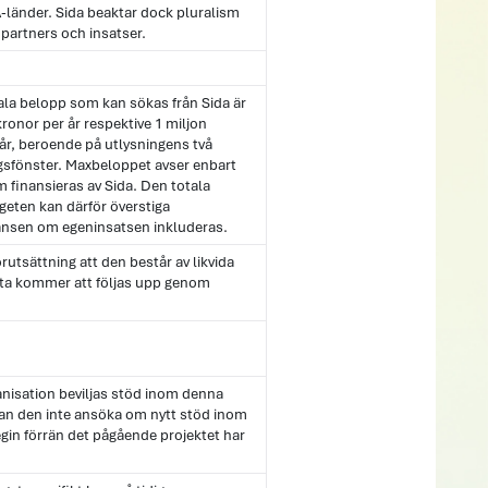
A-länder. Sida beaktar dock pluralism
v partners och insatser.
la belopp som kan sökas från Sida är
kronor per år respektive 1 miljon
år, beroende på utlysningens två
ngsfönster. Maxbeloppet avser enbart
 finansieras av Sida. Den totala
geten kan därför överstiga
nsen om egeninsatsen inkluderas.
örutsättning att den består av likvida
ta kommer att följas upp genom
nisation beviljas stöd inom denna
kan den inte ansöka om nytt stöd inom
gin förrän det pågående projektet har