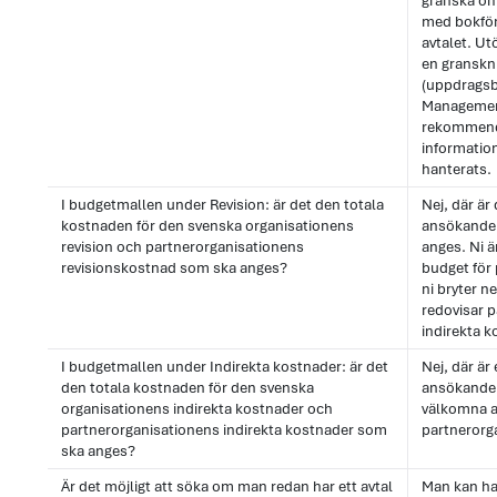
granska om
med bokföri
avtalet. Ut
en granskni
(uppdragsbe
Management
rekommend
information
hanterats.
I budgetmallen under Revision: är det den totala
Nej, där är
kostnaden för den svenska organisationens
ansökande 
revision och partnerorganisationens
anges. Ni ä
revisionskostnad som ska anges?
budget för
ni bryter n
redovisar 
indirekta k
I budgetmallen under Indirekta kostnader: är det
Nej, där är
den totala kostnaden för den svenska
ansökande 
organisationens indirekta kostnader och
välkomna a
partnerorganisationens indirekta kostnader som
partnerorg
ska anges?
Är det möjligt att söka om man redan har ett avtal
Man kan ha 