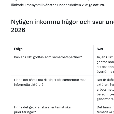
länkade i menyn till vänster, under rubriken
viktiga datum
.
Nyligen inkomna frågor och svar un
2026
Fråga
Svar
Kan en CBO godtas som samarbetspartner?
Ja, en CBO
godtas som
att det finn
överföring
Finns det särskilda riktlinjer för samarbete med
Det är till
informella aktörer?
aktörer. Eve
arbetsmeto
beredningen
genomföra
Finns det geografiska eller tematiska
Det finns i
prioriteringar?
tematiska p