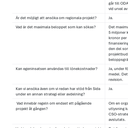
går till OD
vid urval a
Är det möjligt att ansöka om regionala projekt?
Ja.
Vad är det maximala beloppet som kan sökas?
Det maxima
5 miljoner 
kronor per 
finansieri
den del som
projektbud
beloppsgrä
Kan egeninsatsen användas till lönekostnader?
Ja, under f
medel. Det
revision.
Kan vi ansöka även om vi redan har stöd från Sida
Ja.
under en annan strategi eller avdelning?
Vad innebär regeln om endast ett pågående
Om en orga
projekt åt gången?
utlysning 
CSO-strate
avslutats.