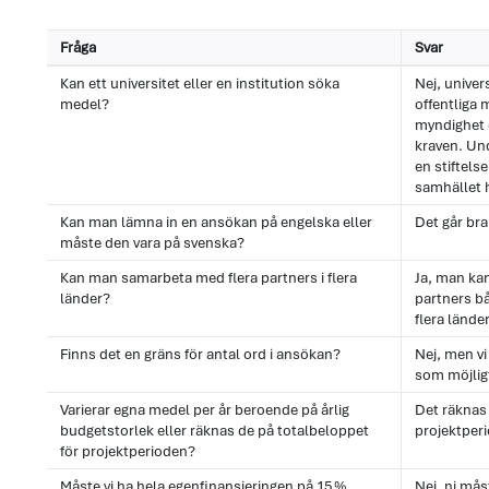
Fråga
Svar
Kan ett universitet eller en institution söka
Nej, univers
medel?
offentliga 
myndighet o
kraven. Und
en stiftels
samhället
Kan man lämna in en ansökan på engelska eller
Det går bra
måste den vara på svenska?
Kan man samarbeta med flera partners i flera
Ja, man ka
länder?
partners 
flera länder
Finns det en gräns för antal ord i ansökan?
Nej, men vi 
som möjlig
Varierar egna medel per år beroende på årlig
Det räknas 
budgetstorlek eller räknas de på totalbeloppet
projektper
för projektperioden?
Måste vi ha hela egenfinansieringen på 15 %
Nej, ni mås