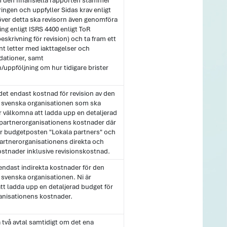
 den finansiella rapporten stämmer
ngen och uppfyller Sidas krav enligt
över detta ska revisorn även genomföra
ng enligt ISRS 4400 enligt ToR
skrivning för revision) och ta fram ett
 letter med iakttagelser och
ationer, samt
/uppföljning om hur tidigare brister
 det endast kostnad för revision av den
svenska organisationen som ska
r välkomna att ladda upp en detaljerad
 partnerorganisationens kostnader där
er budgetposten "Lokala partners" och
partnerorganisationens direkta och
ostnader inklusive revisionskostnad.
 endast indirekta kostnader för den
svenska organisationen. Ni är
tt ladda upp en detaljerad budget för
anisationens kostnader.
två avtal samtidigt om det ena