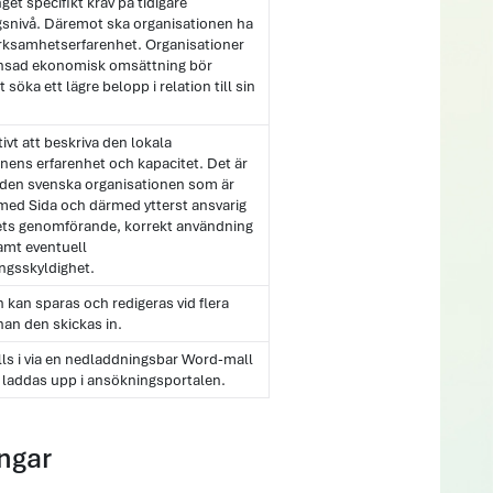
get specifikt krav på tidigare
snivå. Däremot ska organisationen ha
erksamhetserfarenhet. Organisationer
nsad ekonomisk omsättning bör
 söka ett lägre belopp i relation till sin
tivt att beskriva den lokala
nens erfarenhet och kapacitet. Det är
d den svenska organisationen som är
 med Sida och därmed ytterst ansvarig
tets genomförande, korrekt användning
amt eventuell
ingsskyldighet.
 kan sparas och redigeras vid flera
innan den skickas in.
lls i via en nedladdningsbar Word-mall
laddas upp i ansökningsportalen.
ingar