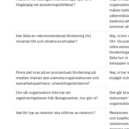
tillgänglig vid ansökningstillfället?
organisati
måste tydli
säkerställa
bedöma att 
kommer att
Har Sida en rekommenderad fördelning (%)
Nej, ni bör 
rörande OH och direkta kostnader?
OH. Grundr
olika verks
fördelnings
Sida hur ni
beloppen o
Finns det krav på en procentuell fördelning på
Nej, vi har
medlen mellan den svenska organisationen och
budget och 
samarbetspartners i utvecklingsländerna?
Om vår organisation inte har ett
Det går bra
registreringsbevis från Bolagsverket, hur gör vi?
dokument "
organisat
Vad för typ av revision ska utföras av revisorn?
Revisionen 
och kvalifi
revisionsst