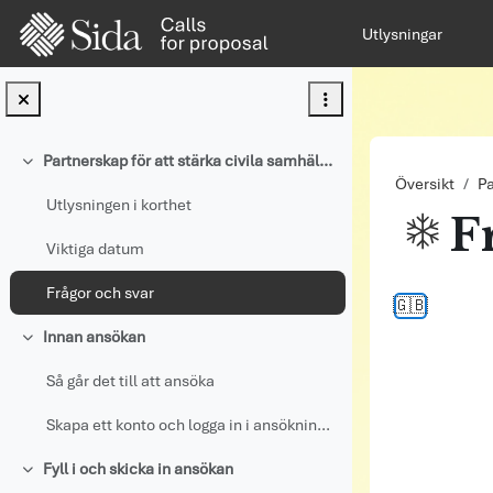
Gå direkt till huvudinnehåll
Utlysningar
Partnerskap för att stärka civila samhället
Fäll ihop
Översikt
Pa
Utlysningen i korthet
F
Viktiga datum
Slutförandv
Frågor och svar
🇬🇧
Innan ansökan
Fäll ihop
Så går det till att ansöka
Skapa ett konto och logga in i ansökningsportalen
Fyll i och skicka in ansökan
Fäll ihop