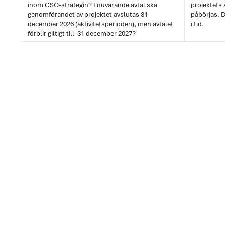
inom CSO-strategin? I nuvarande avtal ska
projektets 
genomförandet av projektet avslutas 31
påbörjas. D
december 2026 (aktivitetsperioden), men avtalet
i tid.
förblir giltigt till 31 december 2027?