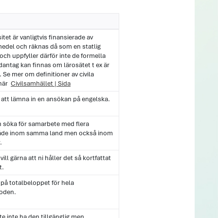
itet är vanligtvis finansierade av
medel och räknas då som en statlig
ch uppfyller därför inte de formella
antag kan finnas om lärosätet t ex är
e. Se mer om definitioner av civila
 här
Civilsamhället | Sida
 att lämna in en ansökan på engelska.
n söka för samarbete med flera
både inom samma land men också inom
.
vill gärna att ni håller det så kortfattat
t.
på totalbeloppet för hela
ioden.
te inte ha den tillgänglig men