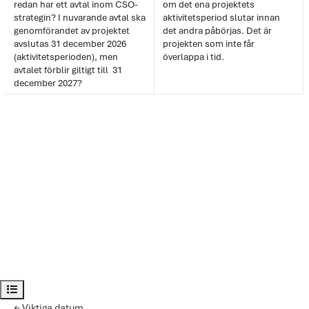
redan har ett avtal inom CSO-
om det ena projektets
strategin? I nuvarande avtal ska
aktivitetsperiod slutar innan
genomförandet av projektet
det andra påbörjas. Det är
avslutas 31 december 2026
projekten som inte får
(aktivitetsperioden), men
överlappa i tid.
avtalet förblir giltigt till 31
december 2027?
Open course index
← Viktiga datum