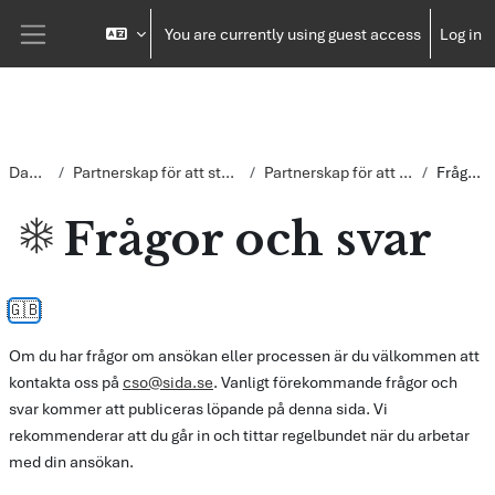
Skip to main content
You are currently using guest access
Log in
Side panel
Dashboard
Partnerskap för att stärka civila samhället 2026
Partnerskap för att stärka civila samhället
Frågor och svar
Frågor och svar
Completion requirements
🇬🇧
Om du har frågor om ansökan eller processen är du välkommen att
kontakta oss på
cso@sida.se
. Vanligt förekommande frågor och
svar kommer att publiceras löpande på denna sida. Vi
rekommenderar att du går in och tittar regelbundet när du arbetar
med din ansökan.