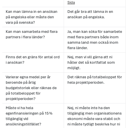
Sida
Kan man lämna in en ansökan
Det går bra att lämna in en
på engelska eller måste den
ansökan på engelska.
vara på svenska?
Kan man samarbeta med flera
Ja, man kan söka för samarbete
partners i flera länder?
med flera partners både inom
samma land men också inom
flera länder.
Finns det en gräns för antal ord
Nej, men vi vill gärna att ni
i ansökan?
håller det så kortfattat som
möjligt.
Varierar egna medel per år
Det räknas på totalbeloppet för
beroende på årlig
hela projektperioden.
budgetstorlek eller räknas de
på totalbeloppet för
projektperioden?
Måste vi ha hela
Nej, ni måste inte ha den
egenfinansieringen på 15 %
tillgänglig men organisationens
tillgänglig vid
ekonomi måste vara stabil och
ansökningstillfället?
ni måste tydligt beskriva hur ni