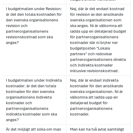
I budgetmallen under Revision:
Nej, där är det endast kostnad
är det den totala kostnaden för
för revision av den ansökande
den svenska organisationens
svenska organisationen som
revision och
ska anges. Ni är välkomna att
partnerorganisationens
ladda upp en detaljerad budget
revisionskostnad som ska
för partnerorganisationens
anges?
kostnader där ni bryter ner
budgetposten "Lokala
partners" och redovisar
partnerorganisationens direkta
och indirekta kostnader
inklusive revisionskostnad.
I budgetmallen under Indirekta
Nej, där är endast indirekta
kostnader: är det den totala
kostnader för den ansökande
kostnaden för den svenska
svenska organisationen. Ni är
organisationens indirekta
välkomna att ladda upp en
kostnader och
detaljerad budget för
partnerorganisationens
partnerorganisationens
indirekta kostnader som ska
kostnader.
anges?
Är det möjligt att söka om man
Man kan ha två avtal samtidigt