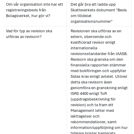
Om vår organisation inte har ett
Det går bra att ladda upp
registreringsbevis från
Skatteverkets dokument "Bevis
Bolagsverket, hur gör vi?
om tilldelat
organisationsnummer"
Vad för typ av revision ska
Revisionen ska utföras av en
utföras av revisorn?
extern, oberoende och
kvalificerad revisor enligt
internationella
revisionsstandarder från IAASB.
Revisorn ska granska om den
finansiella rapporten stämmer
med bokföringen och uppfyller
Sidas krav enligt avtalet. Utöver
detta ska revisorn även
genomföra en granskning enligt
ISRS 4400 enligt ToR
(uppdragsbeskrivning för
revision) och ta fram ett
Management letter med
iakttagelser och
rekommendationer, samt
information/uppföljning om hur
tidigare brister hanterats.