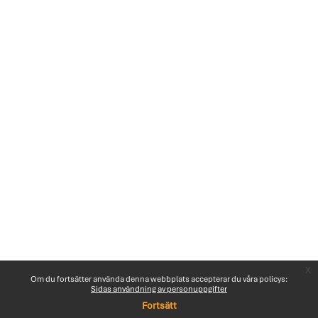
x
Om du fortsätter använda denna webbplats accepterar du våra policys:
Sidas användning av personuppgifter
Fortsätt