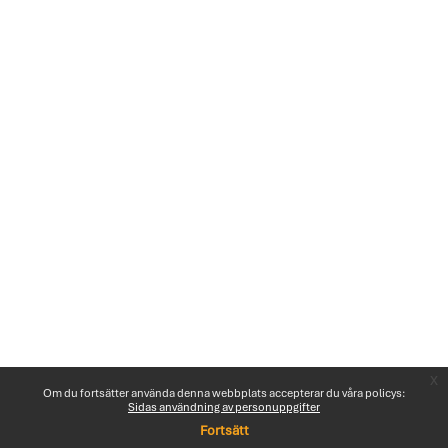
x
Om du fortsätter använda denna webbplats accepterar du våra policys:
Sidas användning av personuppgifter
Fortsätt